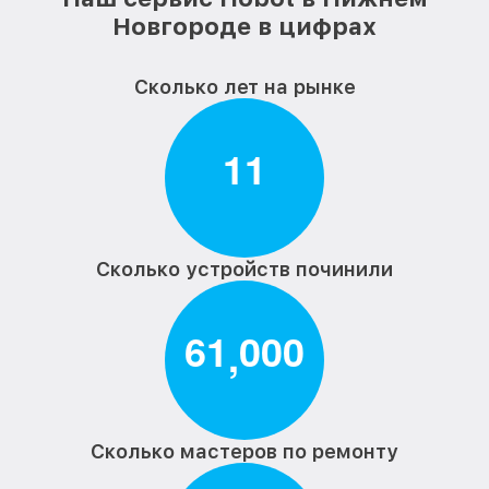
от 500₽
пылесоса Hobot
Новгороде в цифрах
Ремонт материнской платы робота-
от 800₽
пылесоса Hobot
Сколько лет на рынке
Очистка датчиков робота-пылесоса
от 650₽
Hobot
1
1
Сколько устройств починили
6
1
0
0
0
,
Сколько мастеров по ремонту