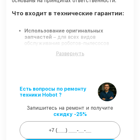
основаны на принципах ответственности.
Что входит в технические гарантии:
Использование оригинальных
запчастей
– для всех видов
обслуживания роботов-пылесосов
применяются только оригинальные
Развернуть
запчасти.
Опытные мастера
– мастера проходят
строгий отбор и регулярное обучение.
Соблюдение сроков сервиса
– все
работы выполняются в оговоренные
сроки.
Есть вопросы по ремонту
Гарантийное обслуживание
–
техники Hobot ?
обслуживание с полным гарантийным
сопровождением.
Запишитесь на ремонт и получите
скидку -25%
Гарантии на обслуживание роботов-
пылесосов: