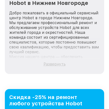
Hobot в Нижнем Новгороде
Добро пожаловать в официальный сервисный
центр Hobot в городе Нижнем Новгороде.
Мы предлагаем профессиональный ремонт и
обслуживание устройств Hobot для всех
жителей города и окрестностей. Наша
команда состоит из сертифицированных
специалистов, которые постоянно повышают
свою квалификацию, чтобы предоставить вам
лучший сервис.
Миссия нашего центра — обеспечить
качественный и доступный ремонт для
Развернуть
каждого пользователя продукции Hobot, вне
зависимости от сложности поломки. Мы
стремимся к тому, чтобы каждый клиент был
удовлетворен скоростью и качеством
предоставляемых услуг. Наша цель — стать
лучшим сервисным центром Hobot в городе
Нижнем Новгороде, постоянно повышая
Скидка -25% на ремонт
уровень доверия и лояльности наших
любого устройства Hobot
клиентов.