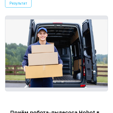
Результат
устройств
Если у вас есть чек и гарантийный
талон, мы устраним неисправности
повторно без очереди.
Приём робота-пылесоса Hobot в