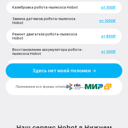
Калибровка робота-пылесоса Hobot
от 500₽
Замена датчиков робота-пылесоса
от 1000₽
Hobot
Ремонт двигателя робота-пылесоса
от 850₽
Hobot
Восстановление аккумулятора робота-
от 500₽
пылесоса Hobot
Замена датчиков управления, высоты,
от 1100₽
движения робота-пылесоса Hobot
Здесь нет моей поломки
Замена аккумулятора робота-пылесоса
от 300₽
Hobot
Принимаем все формы оплаты
Ремонт цепи питания робота-пылесоса
от 500₽
Hobot
Замена материнской платы робота-
от 400₽
пылесоса Hobot
Наш сервис Hobot в Нижнем
Профилактическая чистка робота-